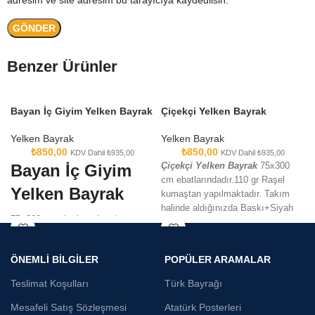
Benzer Ürünler
Bayan İç Giyim Yelken Bayrak
Çiçekçi Yelken Bayrak
Yelken Bayrak
Yelken Bayrak
₺
850,00
₺
850,00
KDV Dahil
₺
935,00
KDV Dahil
₺
935,00
Bayan İç Giyim
Çiçekçi Yelken Bayrak
75x300
cm ebatlarındadır.110 gr Raşel
Yelken Bayrak
kumaştan yapılmaktadır. Takım
halinde aldığınızda Baskı+Siyah
75×300 cm ebatlarında takım
Bidon+Alüminyum Sopa ile
olarak satılmaktadır. Raşel
verilmektedir.
kumaşa dijital baskı tekniği
ÖNEMLİ BİLGİLER
POPÜLER ARAMALAR
kullanılarak üretilmektedir.
Teslimat Koşulları
Türk Bayrağı
Mesafeli Satış Sözleşmesi
Atatürk Posterleri