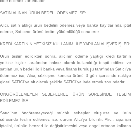
iade edilmek zorundadır.
SATIN ALINAN ÜRÜN BEDELİ ÖDENMEZ İSE:
Alıcı, satın aldığı ürün bedelini ödemez veya banka kayıtlarında iptal
ederse, Satıcının ürünü teslim yükümlülüğü sona erer.
KREDİ KARTININ YETKİSİZ KULLANIMI İLE YAPILAN ALIŞVERİŞLER:
Ürün teslim edildikten sonra, alıcının ödeme yaptığı kredi kartının
yetkisiz kişiler tarafından haksız olarak kullanıldığı tespit edilirse ve
satılan ürün bedeli ilgili banka veya finans kuruluşu tarafından Satıcı’ya
ödenmez ise, Alıcı, sözleşme konusu ürünü 3 gün içerisinde nakliye
gideri SATICI’ya ait olacak şekilde SATICI’ya iade etmek zorundadır.
ÖNGÖRÜLEMEYEN SEBEPLERLE ÜRÜN SÜRESİNDE TESLİM
EDİLEMEZ İSE:
Satıcı’nın öngöremeyeceği mücbir sebepler oluşursa ve ürün
süresinde teslim edilemez ise, durum Alıcı’ya bildirilir. Alıcı, siparişin
iptalini, ürünün benzeri ile değiştirilmesini veya engel ortadan kalkana