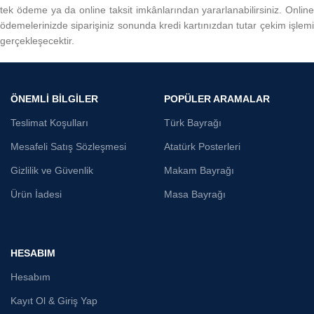
tek ödeme ya da online taksit imkânlarından yararlanabilirsiniz. Online
ödemelerinizde siparişiniz sonunda kredi kartınızdan tutar çekim işlemi
gerçekleşecektir.
ÖNEMLİ BİLGİLER
POPÜLER ARAMALAR
Teslimat Koşulları
Türk Bayrağı
Mesafeli Satış Sözleşmesi
Atatürk Posterleri
Gizlilik ve Güvenlik
Makam Bayrağı
Ürün İadesi
Masa Bayrağı
HESABIM
Hesabım
Kayıt Ol & Giriş Yap