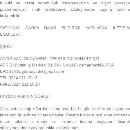
hukuki ve cezai sorumluluk üstlenmeksizin ve hiçbir gerekçe
göstermeksizin malı reddederek sözleşmeden cayma hakkını
kullanabilir.
SATICININ CAYMA HAKKI BİLDİRİMİ YAPILACAK İLETİŞİM
BİLGİLERİ:
ŞİRKET
ADI/UNVANI:ÖZGÜVENAL TEKSTİL TİC SAN LTD ŞTİ
ADRES:Buttim İş Merkezi B1 Blok No:1118 osmangazi/BURSA
EPOSTA:flagturbayrak@gmail.com
TEL:0224 211 15 13
FAKS:0224 211 15 14
CAYMA HAKKININ SÜRESİ:
Alıcı, satın aldığı eğer bir hizmet ise, bu 14 günlük süre sözleşmenin
imzalandığı tarihten itibaren başlar. Cayma hakkı süresi sona ermeden
önce, tüketicinin onayı ile hizmetin ifasına başlanan hizmet
sözleşmelerinde cayma hakkı kullanılamaz.