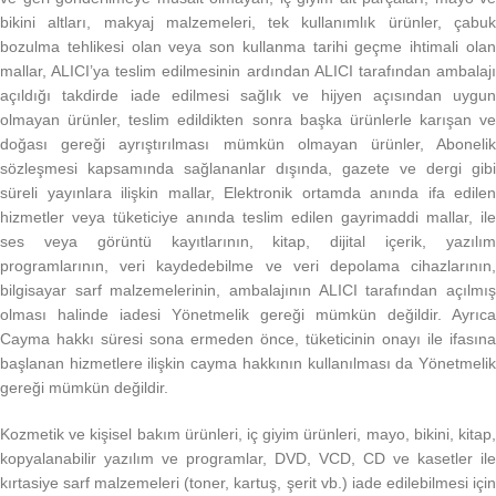
bikini altları, makyaj malzemeleri, tek kullanımlık ürünler, çabuk
bozulma tehlikesi olan veya son kullanma tarihi geçme ihtimali olan
mallar, ALICI’ya teslim edilmesinin ardından ALICI tarafından ambalajı
açıldığı takdirde iade edilmesi sağlık ve hijyen açısından uygun
olmayan ürünler, teslim edildikten sonra başka ürünlerle karışan ve
doğası gereği ayrıştırılması mümkün olmayan ürünler, Abonelik
sözleşmesi kapsamında sağlananlar dışında, gazete ve dergi gibi
süreli yayınlara ilişkin mallar, Elektronik ortamda anında ifa edilen
hizmetler veya tüketiciye anında teslim edilen gayrimaddi mallar, ile
ses veya görüntü kayıtlarının, kitap, dijital içerik, yazılım
programlarının, veri kaydedebilme ve veri depolama cihazlarının,
bilgisayar sarf malzemelerinin, ambalajının ALICI tarafından açılmış
olması halinde iadesi Yönetmelik gereği mümkün değildir. Ayrıca
Cayma hakkı süresi sona ermeden önce, tüketicinin onayı ile ifasına
başlanan hizmetlere ilişkin cayma hakkının kullanılması da Yönetmelik
gereği mümkün değildir.
Kozmetik ve kişisel bakım ürünleri, iç giyim ürünleri, mayo, bikini, kitap,
kopyalanabilir yazılım ve programlar, DVD, VCD, CD ve kasetler ile
kırtasiye sarf malzemeleri (toner, kartuş, şerit vb.) iade edilebilmesi için