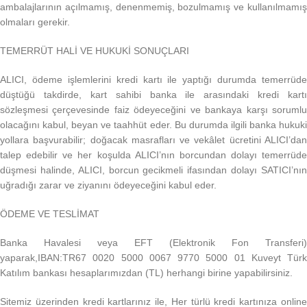
ambalajlarının açılmamış, denenmemiş, bozulmamış ve kullanılmamış
olmaları gerekir.
TEMERRÜT HALİ VE HUKUKİ SONUÇLARI
ALICI, ödeme işlemlerini kredi kartı ile yaptığı durumda temerrüde
düştüğü takdirde, kart sahibi banka ile arasındaki kredi kartı
sözleşmesi çerçevesinde faiz ödeyeceğini ve bankaya karşı sorumlu
olacağını kabul, beyan ve taahhüt eder. Bu durumda ilgili banka hukuki
yollara başvurabilir; doğacak masrafları ve vekâlet ücretini ALICI’dan
talep edebilir ve her koşulda ALICI’nın borcundan dolayı temerrüde
düşmesi halinde, ALICI, borcun gecikmeli ifasından dolayı SATICI’nın
uğradığı zarar ve ziyanını ödeyeceğini kabul eder.
ÖDEME VE TESLİMAT
Banka Havalesi veya EFT (Elektronik Fon Transferi)
yaparak,IBAN:TR67 0020 5000 0067 9770 5000 01 Kuveyt Türk
Katılım bankası hesaplarımızdan (TL) herhangi birine yapabilirsiniz.
Sitemiz üzerinden kredi kartlarınız ile, Her türlü kredi kartınıza online