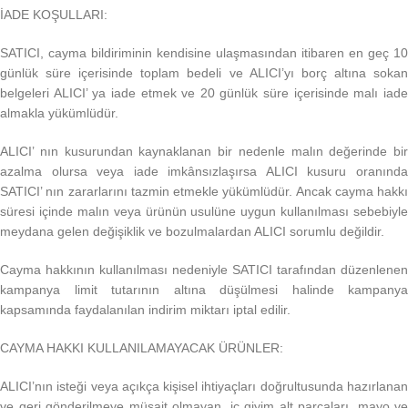
İADE KOŞULLARI:
SATICI, cayma bildiriminin kendisine ulaşmasından itibaren en geç 10
günlük süre içerisinde toplam bedeli ve ALICI’yı borç altına sokan
belgeleri ALICI’ ya iade etmek ve 20 günlük süre içerisinde malı iade
almakla yükümlüdür.
ALICI’ nın kusurundan kaynaklanan bir nedenle malın değerinde bir
azalma olursa veya iade imkânsızlaşırsa ALICI kusuru oranında
SATICI’ nın zararlarını tazmin etmekle yükümlüdür. Ancak cayma hakkı
süresi içinde malın veya ürünün usulüne uygun kullanılması sebebiyle
meydana gelen değişiklik ve bozulmalardan ALICI sorumlu değildir.
Cayma hakkının kullanılması nedeniyle SATICI tarafından düzenlenen
kampanya limit tutarının altına düşülmesi halinde kampanya
kapsamında faydalanılan indirim miktarı iptal edilir.
CAYMA HAKKI KULLANILAMAYACAK ÜRÜNLER:
ALICI’nın isteği veya açıkça kişisel ihtiyaçları doğrultusunda hazırlanan
ve geri gönderilmeye müsait olmayan, iç giyim alt parçaları, mayo ve