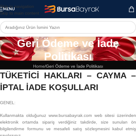
Skip to navigation
MENU
Skip to main content
Geri Ödeme ve İade
Politikası
Home
Geri Ödeme ve İade Politikası
TÜKETİCİ HAKLARI – CAYMA –
İPTAL İADE KOŞULLARI
GENEL:
Kullanmakta olduğunuz www.bursabayrak.com web sitesi üzerinden
elektronik ortamda sipariş verdiğiniz takdirde, size sunulan ön
bilgilendirme formunu ve mesafeli satış sözleşmesini kabul etmiş
sayılırsınız.