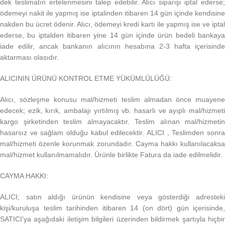
dek teslimatın ertelenmesini talep edebilir. Alıcı siparişi iptal ederse;
ödemeyi nakit ile yapmış ise iptalinden itibaren 14 gün içinde kendisine
nakden bu ücret ödenir. Alıcı, ödemeyi kredi kartı ile yapmış ise ve iptal
ederse, bu iptalden itibaren yine 14 gün içinde ürün bedeli bankaya
iade edilir, ancak bankanın alıcının hesabına 2-3 hafta içerisinde
aktarması olasıdır.
ALICININ ÜRÜNÜ KONTROL ETME YÜKÜMLÜLÜĞÜ:
Alıcı, sözleşme konusu mal/hizmeti teslim almadan önce muayene
edecek; ezik, kırık, ambalajı yırtılmış vb. hasarlı ve ayıplı mal/hizmeti
kargo şirketinden teslim almayacaktır. Teslim alınan mal/hizmetin
hasarsız ve sağlam olduğu kabul edilecektir. ALICI , Teslimden sonra
mal/hizmeti özenle korunmak zorundadır. Cayma hakkı kullanılacaksa
mal/hizmet kullanılmamalıdır. Ürünle birlikte Fatura da iade edilmelidir.
CAYMA HAKKI:
ALICI; satın aldığı ürünün kendisine veya gösterdiği adresteki
kişi/kuruluşa teslim tarihinden itibaren 14 (on dört) gün içerisinde,
SATICI’ya aşağıdaki iletişim bilgileri üzerinden bildirmek şartıyla hiçbir