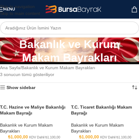
Skip to navigation
MENU
Skip to main content
Bakanlık ve Kurum
Makam Bayrakları
Ana Sayfa
Bakanlık ve Kurum Makam Bayrakları
3 sonucun tümü gösteriliyor
Show sidebar
T.C. Hazine ve Maliye Bakanlığı
T.C. Ticaret Bakanlığı Makam
Makam Bayrağı
Bayrağı
Bakanlık ve Kurum Makam
Bakanlık ve Kurum Makam
Bayrakları
Bayrakları
₺
1.000,00
₺
1.000,00
KDV Dahil
₺
1.100,00
KDV Dahil
₺
1.100,00