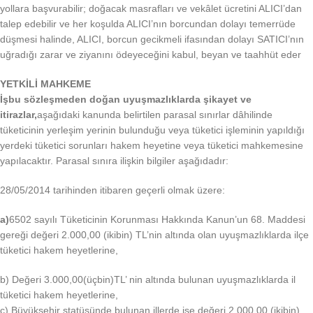
yollara başvurabilir; doğacak masrafları ve vekâlet ücretini ALICI’dan
talep edebilir ve her koşulda ALICI’nın borcundan dolayı temerrüde
düşmesi halinde, ALICI, borcun gecikmeli ifasından dolayı SATICI’nın
uğradığı zarar ve ziyanını ödeyeceğini kabul, beyan ve taahhüt eder
YETKİLİ MAHKEME
İşbu sözleşmeden doğan uyuşmazlıklarda şikayet ve
itirazlar,
aşağıdaki kanunda belirtilen parasal sınırlar dâhilinde
tüketicinin yerleşim yerinin bulunduğu veya tüketici işleminin yapıldığı
yerdeki tüketici sorunları hakem heyetine veya tüketici mahkemesine
yapılacaktır. Parasal sınıra ilişkin bilgiler aşağıdadır:
28/05/2014 tarihinden itibaren geçerli olmak üzere:
a)
6502 sayılı Tüketicinin Korunması Hakkında Kanun’un 68. Maddesi
gereği değeri 2.000,00 (ikibin) TL’nin altında olan uyuşmazlıklarda ilçe
tüketici hakem heyetlerine,
b) Değeri 3.000,00(üçbin)TL’ nin altında bulunan uyuşmazlıklarda il
tüketici hakem heyetlerine,
c) Büyükşehir statüsünde bulunan illerde ise değeri 2.000,00 (ikibin)