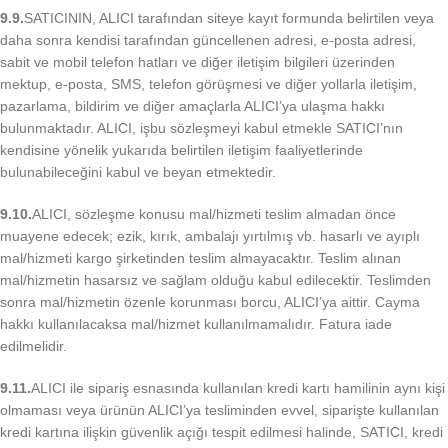
9.9.
SATICININ, ALICI tarafından siteye kayıt formunda belirtilen veya
daha sonra kendisi tarafından güncellenen adresi, e-posta adresi,
sabit ve mobil telefon hatları ve diğer iletişim bilgileri üzerinden
mektup, e-posta, SMS, telefon görüşmesi ve diğer yollarla iletişim,
pazarlama, bildirim ve diğer amaçlarla ALICI’ya ulaşma hakkı
bulunmaktadır. ALICI, işbu sözleşmeyi kabul etmekle SATICI’nın
kendisine yönelik yukarıda belirtilen iletişim faaliyetlerinde
bulunabileceğini kabul ve beyan etmektedir.
9.10.
ALICI, sözleşme konusu mal/hizmeti teslim almadan önce
muayene edecek; ezik, kırık, ambalajı yırtılmış vb. hasarlı ve ayıplı
mal/hizmeti kargo şirketinden teslim almayacaktır. Teslim alınan
mal/hizmetin hasarsız ve sağlam olduğu kabul edilecektir. Teslimden
sonra mal/hizmetin özenle korunması borcu, ALICI’ya aittir. Cayma
hakkı kullanılacaksa mal/hizmet kullanılmamalıdır. Fatura iade
edilmelidir.
9.11.
ALICI ile sipariş esnasında kullanılan kredi kartı hamilinin aynı kişi
olmaması veya ürünün ALICI’ya tesliminden evvel, siparişte kullanılan
kredi kartına ilişkin güvenlik açığı tespit edilmesi halinde, SATICI, kredi