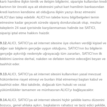
kartı hamiline ilişkin kimlik ve iletişim bilgilerini, siparişte kullanılan kredi
kartının bir önceki aya ait ekstresini yahut kart hamilinin bankasından
kredi kartının kendisine ait olduğuna ilişkin yazıyı ibraz etmesini
ALICI’dan talep edebilir. ALICI’nın talebe konu bilgi/belgeleri temin
etmesine kadar geçecek sürede sipariş dondurulacak olup, mezkur
taleplerin 24 saat içerisinde karşılanmaması halinde ise SATICI,
siparişi iptal etme hakkını haizdir.
9.12.
ALICI, SATICI’ya ait internet sitesine üye olurken verdiği kişisel ve
diğer sair bilgilerin gerçeğe uygun olduğunu, SATICI’nın bu bilgilerin
gerçeğe aykırılığı nedeniyle uğrayacağı tüm zararları, SATICI’nın ilk
bildirimi üzerine derhal, nakden ve defaten tazmin edeceğini beyan ve
taahhüt eder.
9.13.
ALICI, SATICI’ya ait internet sitesini kullanırken yasal mevzuat
hükümlerine riayet etmeyi ve bunları ihlal etmemeyi baştan kabul ve
taahhüt eder. Aksi takdirde, doğacak tüm hukuki ve cezai
yükümlülükler tamamen ve münhasıran ALICI’yı bağlayacaktır.
9.14.
ALICI, SATICI’ya ait internet sitesini hiçbir şekilde kamu düzenini
bozucu, genel ahlaka aykırı, başkalarını rahatsız ve taciz edici şekilde,