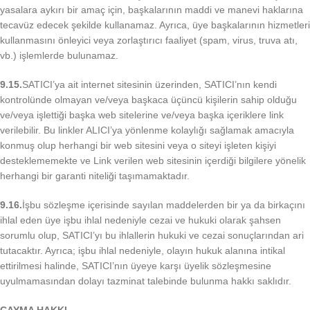
yasalara aykırı bir amaç için, başkalarının maddi ve manevi haklarına
tecavüz edecek şekilde kullanamaz. Ayrıca, üye başkalarının hizmetleri
kullanmasını önleyici veya zorlaştırıcı faaliyet (spam, virus, truva atı,
vb.) işlemlerde bulunamaz.
9.15.
SATICI’ya ait internet sitesinin üzerinden, SATICI’nın kendi
kontrolünde olmayan ve/veya başkaca üçüncü kişilerin sahip olduğu
ve/veya işlettiği başka web sitelerine ve/veya başka içeriklere link
verilebilir. Bu linkler ALICI’ya yönlenme kolaylığı sağlamak amacıyla
konmuş olup herhangi bir web sitesini veya o siteyi işleten kişiyi
desteklememekte ve Link verilen web sitesinin içerdiği bilgilere yönelik
herhangi bir garanti niteliği taşımamaktadır.
9.16.
İşbu sözleşme içerisinde sayılan maddelerden bir ya da birkaçını
ihlal eden üye işbu ihlal nedeniyle cezai ve hukuki olarak şahsen
sorumlu olup, SATICI’yı bu ihlallerin hukuki ve cezai sonuçlarından ari
tutacaktır. Ayrıca; işbu ihlal nedeniyle, olayın hukuk alanına intikal
ettirilmesi halinde, SATICI’nın üyeye karşı üyelik sözleşmesine
uyulmamasından dolayı tazminat talebinde bulunma hakkı saklıdır.