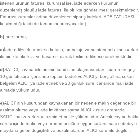
istenen ürünün faturası kurumsal ise, iade ederken kurumun
düzenlemiş olduğu iade faturası ile birlikte gönderilmesi gerekmektedir.
Faturası kurumlar adına düzenlenen sipariş iadeleri İADE FATURASI
kesilmediği takdirde tamamlanamayacaktır.)
b)
İade formu,
c)
İade edilecek ürünlerin kutusu, ambalajı, varsa standart aksesuarları
ile birlikte eksiksiz ve hasarsız olarak teslim edilmesi gerekmektedir.
d)
SATICI, cayma bildiriminin kendisine ulaşmasından itibaren en geç
10 günlük süre içerisinde toplam bedeli ve ALICI’yı borç altına sokan
belgeleri ALICI’ ya iade etmek ve 20 günlük süre içerisinde malı iade
almakla yükümlüdür.
e)
ALICI’ nın kusurundan kaynaklanan bir nedenle malın değerinde bir
azalma olursa veya iade imkânsızlaşırsa ALICI kusuru oranında
SATICI’ nın zararlarını tazmin etmekle yükümlüdür. Ancak cayma hakkı
süresi içinde malın veya ürünün usulüne uygun kullanılması sebebiyle
meydana gelen değişiklik ve bozulmalardan ALICI sorumlu değildir.