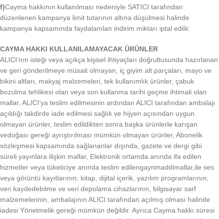
f)
Cayma hakkının kullanılması nedeniyle SATICI tarafından
düzenlenen kampanya limit tutarının altına düşülmesi halinde
kampanya kapsamında faydalanılan indirim miktarı iptal edilir.
CAYMA HAKKI KULLANILAMAYACAK ÜRÜNLER
ALICI’nın isteği veya açıkça kişisel ihtiyaçları doğrultusunda hazırlanan
ve geri gönderilmeye müsait olmayan, iç giyim alt parçaları, mayo ve
bikini altları, makyaj malzemeleri, tek kullanımlık ürünler, çabuk
bozulma tehlikesi olan veya son kullanma tarihi geçme ihtimali olan
mallar, ALICI’ya teslim edilmesinin ardından ALICI tarafından ambalajı
açıldığı takdirde iade edilmesi sağlık ve hijyen açısından uygun
olmayan ürünler, teslim edildikten sonra başka ürünlerle karışan
vedoğası gereği ayrıştırılması mümkün olmayan ürünler, Abonelik
sözleşmesi kapsamında sağlananlar dışında, gazete ve dergi gibi
süreli yayınlara ilişkin mallar, Elektronik ortamda anında ifa edilen
hizmetler veya tüketiciye anında teslim edilengayrimaddimallar,ile ses
veya görüntü kayıtlarının, kitap, dijital içerik, yazılım programlarının,
veri kaydedebilme ve veri depolama cihazlarının, bilgisayar sarf
malzemelerinin, ambalajının ALICI tarafından açılmış olması halinde
iadesi Yönetmelik gereği mümkün değildir. Ayrıca Cayma hakkı süresi