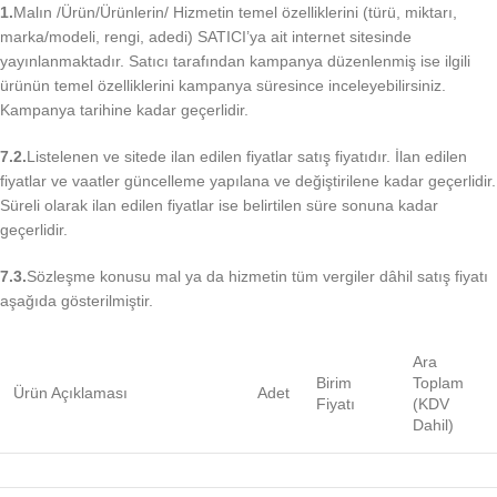
1.
Malın /Ürün/Ürünlerin/ Hizmetin temel özelliklerini (türü, miktarı,
marka/modeli, rengi, adedi) SATICI’ya ait internet sitesinde
yayınlanmaktadır. Satıcı tarafından kampanya düzenlenmiş ise ilgili
ürünün temel özelliklerini kampanya süresince inceleyebilirsiniz.
Kampanya tarihine kadar geçerlidir.
7.2.
Listelenen ve sitede ilan edilen fiyatlar satış fiyatıdır. İlan edilen
fiyatlar ve vaatler güncelleme yapılana ve değiştirilene kadar geçerlidir.
Süreli olarak ilan edilen fiyatlar ise belirtilen süre sonuna kadar
geçerlidir.
7.3.
Sözleşme konusu mal ya da hizmetin tüm vergiler dâhil satış fiyatı
aşağıda gösterilmiştir.
Ara
Birim
Toplam
Ürün Açıklaması
Adet
Fiyatı
(KDV
Dahil)