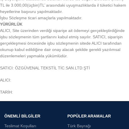
TL ile 3.000,00(üçbin)TL’ arasındaki uyuşmazlıklarda il tüketici hakem
heyetlerine başvuru yapılmaktadır.
İşbu Sözleşme ticari amaçlarla yapılmaktadır.
YÜRÜRLÜK
ALICI, Site üzerinden verdiği siparişe ait ödemeyi gerçekleştirdiğinde
işbu sözleşmenin tüm şartlarını kabul etmiş sayılır. SATICI, siparişin
gerçekleşmesi öncesinde işbu sözleşmenin sitede ALICI tarafından
okunup kabul edildiğine dair onay alacak şekilde gerekli yazılımsal
düzenlemeleri yapmakla yükümlüdür.
SATICI: ÖZGÜVENAL TEKSTİL TİC.SAN.LTD.ŞTİ
ALICI:
TARİH:
ÖNEMLİ BİLGİLER
POPÜLER ARAMALAR
Teslimat Koşulları
Türk Bayrağı