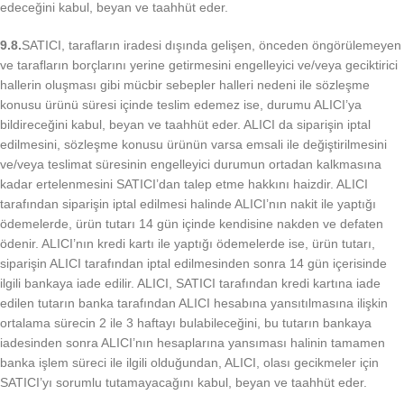
edeceğini kabul, beyan ve taahhüt eder.
9.8.
SATICI, tarafların iradesi dışında gelişen, önceden öngörülemeyen
ve tarafların borçlarını yerine getirmesini engelleyici ve/veya geciktirici
hallerin oluşması gibi mücbir sebepler halleri nedeni ile sözleşme
konusu ürünü süresi içinde teslim edemez ise, durumu ALICI’ya
bildireceğini kabul, beyan ve taahhüt eder. ALICI da siparişin iptal
edilmesini, sözleşme konusu ürünün varsa emsali ile değiştirilmesini
ve/veya teslimat süresinin engelleyici durumun ortadan kalkmasına
kadar ertelenmesini SATICI’dan talep etme hakkını haizdir. ALICI
tarafından siparişin iptal edilmesi halinde ALICI’nın nakit ile yaptığı
ödemelerde, ürün tutarı 14 gün içinde kendisine nakden ve defaten
ödenir. ALICI’nın kredi kartı ile yaptığı ödemelerde ise, ürün tutarı,
siparişin ALICI tarafından iptal edilmesinden sonra 14 gün içerisinde
ilgili bankaya iade edilir. ALICI, SATICI tarafından kredi kartına iade
edilen tutarın banka tarafından ALICI hesabına yansıtılmasına ilişkin
ortalama sürecin 2 ile 3 haftayı bulabileceğini, bu tutarın bankaya
iadesinden sonra ALICI’nın hesaplarına yansıması halinin tamamen
banka işlem süreci ile ilgili olduğundan, ALICI, olası gecikmeler için
SATICI’yı sorumlu tutamayacağını kabul, beyan ve taahhüt eder.