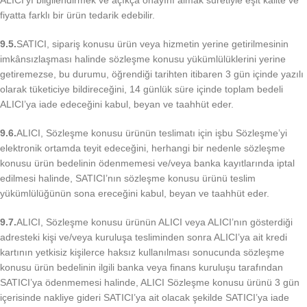
ALICI’yı bilgilendirmek ve açıkça onayını almak suretiyle eşit kalite ve
fiyatta farklı bir ürün tedarik edebilir.
9.5.
SATICI, sipariş konusu ürün veya hizmetin yerine getirilmesinin
imkânsızlaşması halinde sözleşme konusu yükümlülüklerini yerine
getiremezse, bu durumu, öğrendiği tarihten itibaren 3 gün içinde yazılı
olarak tüketiciye bildireceğini, 14 günlük süre içinde toplam bedeli
ALICI’ya iade edeceğini kabul, beyan ve taahhüt eder.
9.6.
ALICI, Sözleşme konusu ürünün teslimatı için işbu Sözleşme’yi
elektronik ortamda teyit edeceğini, herhangi bir nedenle sözleşme
konusu ürün bedelinin ödenmemesi ve/veya banka kayıtlarında iptal
edilmesi halinde, SATICI’nın sözleşme konusu ürünü teslim
yükümlülüğünün sona ereceğini kabul, beyan ve taahhüt eder.
9.7.
ALICI, Sözleşme konusu ürünün ALICI veya ALICI’nın gösterdiği
adresteki kişi ve/veya kuruluşa tesliminden sonra ALICI’ya ait kredi
kartının yetkisiz kişilerce haksız kullanılması sonucunda sözleşme
konusu ürün bedelinin ilgili banka veya finans kuruluşu tarafından
SATICI’ya ödenmemesi halinde, ALICI Sözleşme konusu ürünü 3 gün
içerisinde nakliye gideri SATICI’ya ait olacak şekilde SATICI’ya iade