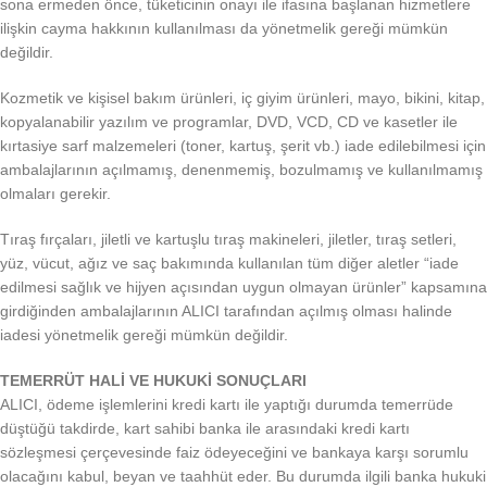
sona ermeden önce, tüketicinin onayı ile ifasına başlanan hizmetlere
ilişkin cayma hakkının kullanılması da yönetmelik gereği mümkün
değildir.
Kozmetik ve kişisel bakım ürünleri, iç giyim ürünleri, mayo, bikini, kitap,
kopyalanabilir yazılım ve programlar, DVD, VCD, CD ve kasetler ile
kırtasiye sarf malzemeleri (toner, kartuş, şerit vb.) iade edilebilmesi için
ambalajlarının açılmamış, denenmemiş, bozulmamış ve kullanılmamış
olmaları gerekir.
Tıraş fırçaları, jiletli ve kartuşlu tıraş makineleri, jiletler, tıraş setleri,
yüz, vücut, ağız ve saç bakımında kullanılan tüm diğer aletler “iade
edilmesi sağlık ve hijyen açısından uygun olmayan ürünler” kapsamına
girdiğinden ambalajlarının ALICI tarafından açılmış olması halinde
iadesi yönetmelik gereği mümkün değildir.
TEMERRÜT HALİ VE HUKUKİ SONUÇLARI
ALICI, ödeme işlemlerini kredi kartı ile yaptığı durumda temerrüde
düştüğü takdirde, kart sahibi banka ile arasındaki kredi kartı
sözleşmesi çerçevesinde faiz ödeyeceğini ve bankaya karşı sorumlu
olacağını kabul, beyan ve taahhüt eder. Bu durumda ilgili banka hukuki