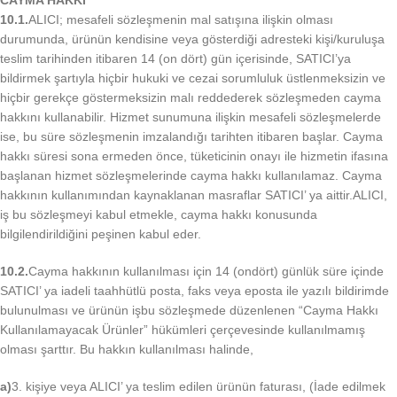
CAYMA HAKKI
10.1.
ALICI; mesafeli sözleşmenin mal satışına ilişkin olması
durumunda, ürünün kendisine veya gösterdiği adresteki kişi/kuruluşa
teslim tarihinden itibaren 14 (on dört) gün içerisinde, SATICI’ya
bildirmek şartıyla hiçbir hukuki ve cezai sorumluluk üstlenmeksizin ve
hiçbir gerekçe göstermeksizin malı reddederek sözleşmeden cayma
hakkını kullanabilir. Hizmet sunumuna ilişkin mesafeli sözleşmelerde
ise, bu süre sözleşmenin imzalandığı tarihten itibaren başlar. Cayma
hakkı süresi sona ermeden önce, tüketicinin onayı ile hizmetin ifasına
başlanan hizmet sözleşmelerinde cayma hakkı kullanılamaz. Cayma
hakkının kullanımından kaynaklanan masraflar SATICI’ ya aittir.ALICI,
iş bu sözleşmeyi kabul etmekle, cayma hakkı konusunda
bilgilendirildiğini peşinen kabul eder.
10.2.
Cayma hakkının kullanılması için 14 (ondört) günlük süre içinde
SATICI’ ya iadeli taahhütlü posta, faks veya eposta ile yazılı bildirimde
bulunulması ve ürünün işbu sözleşmede düzenlenen “Cayma Hakkı
Kullanılamayacak Ürünler” hükümleri çerçevesinde kullanılmamış
olması şarttır. Bu hakkın kullanılması halinde,
a)
3. kişiye veya ALICI’ ya teslim edilen ürünün faturası, (İade edilmek