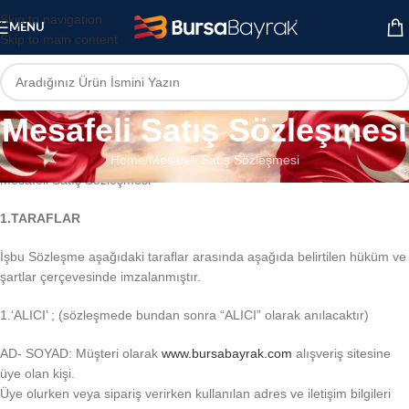
Skip to navigation
MENU
Skip to main content
Mesafeli Satış Sözleşmesi
Home
Mesafeli Satış Sözleşmesi
Mesafeli Satış Sözleşmesi
1.TARAFLAR
İşbu Sözleşme aşağıdaki taraflar arasında aşağıda belirtilen hüküm ve
şartlar çerçevesinde imzalanmıştır.
1.‘ALICI’ ; (sözleşmede bundan sonra “ALICI” olarak anılacaktır)
AD- SOYAD: Müşteri olarak
www.bursabayrak.com
alışveriş sitesine
üye olan kişi.
Üye olurken veya sipariş verirken kullanılan adres ve iletişim bilgileri