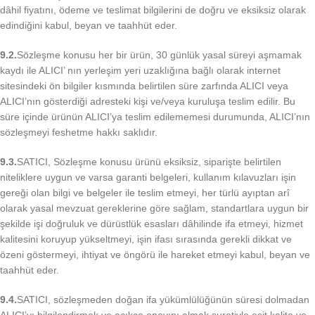
dâhil fiyatını, ödeme ve teslimat bilgilerini de doğru ve eksiksiz olarak
edindiğini kabul, beyan ve taahhüt eder.
9.2.
Sözleşme konusu her bir ürün, 30 günlük yasal süreyi aşmamak
kaydı ile ALICI’ nın yerleşim yeri uzaklığına bağlı olarak internet
sitesindeki ön bilgiler kısmında belirtilen süre zarfında ALICI veya
ALICI’nın gösterdiği adresteki kişi ve/veya kuruluşa teslim edilir. Bu
süre içinde ürünün ALICI’ya teslim edilememesi durumunda, ALICI’nın
sözleşmeyi feshetme hakkı saklıdır.
9.3.
SATICI, Sözleşme konusu ürünü eksiksiz, siparişte belirtilen
niteliklere uygun ve varsa garanti belgeleri, kullanım kılavuzları işin
gereği olan bilgi ve belgeler ile teslim etmeyi, her türlü ayıptan arî
olarak yasal mevzuat gereklerine göre sağlam, standartlara uygun bir
şekilde işi doğruluk ve dürüstlük esasları dâhilinde ifa etmeyi, hizmet
kalitesini koruyup yükseltmeyi, işin ifası sırasında gerekli dikkat ve
özeni göstermeyi, ihtiyat ve öngörü ile hareket etmeyi kabul, beyan ve
taahhüt eder.
9.4.
SATICI, sözleşmeden doğan ifa yükümlülüğünün süresi dolmadan