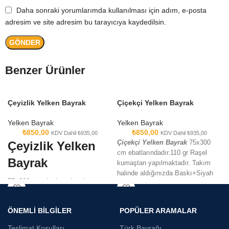
Daha sonraki yorumlarımda kullanılması için adım, e-posta
adresim ve site adresim bu tarayıcıya kaydedilsin.
Benzer Ürünler
Çeyizlik Yelken Bayrak
Çiçekçi Yelken Bayrak
Yelken Bayrak
Yelken Bayrak
₺
850,00
₺
850,00
KDV Dahil
₺
935,00
KDV Dahil
₺
935,00
Çeyizlik Yelken
Çiçekçi Yelken Bayrak
75x300
cm ebatlarındadır.110 gr Raşel
Bayrak
kumaştan yapılmaktadır. Takım
halinde aldığınızda Baskı+Siyah
75×300 cm ebatlarında takım
Bidon+Alüminyum Sopa ile
olarak satılmaktadır. Raşel
verilmektedir.
kumaşa dijital baskı tekniği
ÖNEMLİ BİLGİLER
POPÜLER ARAMALAR
kullanılarak üretilmektedir.
Teslimat Koşulları
Türk Bayrağı