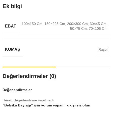
Ek bilgi
100×150 Cm
,
150×225 Cm
,
200×300 Cm
,
30×45 Cm
,
EBAT
50×75 Cm
,
70×105 Cm
KUMAŞ
Raşel
Değerlendirmeler (0)
Değerlendirmeler
Henüz değerlendirme yapılmadı.
“Belçika Bayrağı” için yorum yapan ilk kişi siz olun