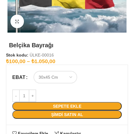
Büyütmek için tıklayın
Belçika Bayrağı
Stok kodu:
ÜLKE-00016
₺
100,00
–
₺
1.050,00
EBAT
SEPETE EKLE
ŞIMDI SATIN AL
Favorilere Ekle
Karşılaştır