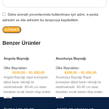
Daha sonraki yorumlarımda kullanılması için adım, e-posta
adresim ve site adresim bu tarayıcıya kaydedilsin.
Benzer Ürünler
Angola Bayrağı
Avusturya Bayrağı
Ülke Bayrakları
Ülke Bayrakları
₺
100,00
–
₺
1.050,00
₺
100,00
–
₺
1.050,00
Angola Bayrağı raşel kumaştan
Avusturya Bayrağı Raşel
dijital baskı tekniği ile
kumaştan dijital baskı tekniği ile
üretilmektedir. 30×45 cm ebatı
üretilmektedir. 30×45 cm ebatı
kenarları sıcak kesim olup ondan
kenarları sıcak kesim olup ondan
sonraki ölçülerin kenarlar
sonraki ölçülerin kenarlar