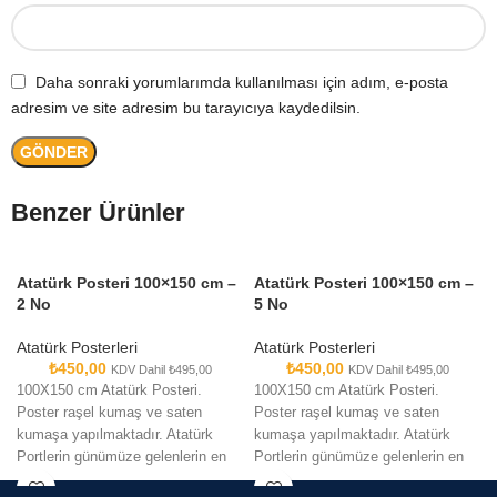
Daha sonraki yorumlarımda kullanılması için adım, e-posta
adresim ve site adresim bu tarayıcıya kaydedilsin.
Benzer Ürünler
Atatürk Posteri 100×150 cm –
Atatürk Posteri 100×150 cm –
2 No
5 No
Atatürk Posterleri
Atatürk Posterleri
₺
450,00
₺
450,00
KDV Dahil
₺
495,00
KDV Dahil
₺
495,00
100X150 cm Atatürk Posteri.
100X150 cm Atatürk Posteri.
Poster raşel kumaş ve saten
Poster raşel kumaş ve saten
kumaşa yapılmaktadır. Atatürk
kumaşa yapılmaktadır. Atatürk
Portlerin günümüze gelenlerin en
Portlerin günümüze gelenlerin en
canlı şekliyle kullanma imkanı
canlı şekliyle kullanma imkanı