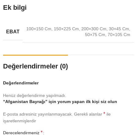
Ek bilgi
100×150 Cm
,
150×225 Cm
,
200×300 Cm
,
30×45 Cm
,
EBAT
50×75 Cm
,
70×105 Cm
Değerlendirmeler (0)
Değerlendirmeler
Henüz değerlendirme yapılmadı.
“Afganistan Bayrağı” için yorum yapan ilk kişi siz olun
*
E-posta adresiniz yayınlanmayacak.
Gerekli alanlar
ile
işaretlenmişlerdir
*
Derecelendirmeniz