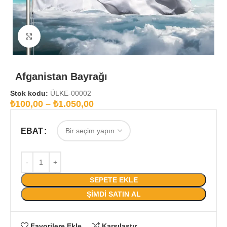
Büyütmek için tıklayın
Afganistan Bayrağı
Stok kodu:
ÜLKE-00002
₺
100,00
–
₺
1.050,00
EBAT
SEPETE EKLE
ŞIMDI SATIN AL
Favorilere Ekle
Karşılaştır