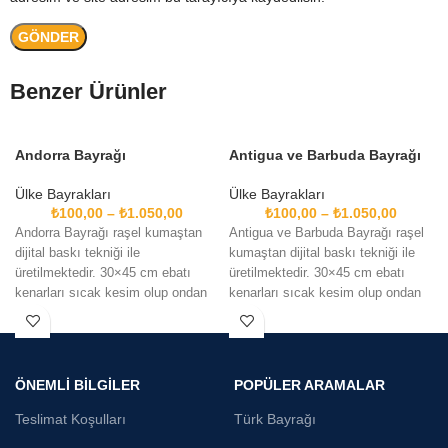
Benzer Ürünler
Andorra Bayrağı
Antigua ve Barbuda Bayrağı
Ülke Bayrakları
Ülke Bayrakları
₺
100,00
–
₺
1.050,00
₺
100,00
–
₺
1.050,00
Andorra Bayrağı raşel kumaştan
Antigua ve Barbuda Bayrağı raşel
dijital baskı tekniği ile
kumaştan dijital baskı tekniği ile
d
üretilmektedir. 30×45 cm ebatı
üretilmektedir. 30×45 cm ebatı
kenarları sıcak kesim olup ondan
kenarları sıcak kesim olup ondan
sonraki ölçülerin kenarlar
sonraki
ÖNEMLİ BİLGİLER
POPÜLER ARAMALAR
Teslimat Koşulları
Türk Bayrağı